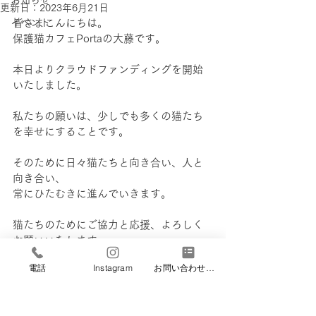
お知らせ
更新日：
2023年6月21日
イベント
皆さまこんにちは。
保護猫カフェPortaの大藤です。
本日よりクラウドファンディングを開始
いたしました。
私たちの願いは、少しでも多くの猫たち
を幸せにすることです。
そのために日々猫たちと向き合い、人と
向き合い、
常にひたむきに進んでいきます。
猫たちのためにご協力と応援、よろしく
お願いいたします。
電話
Instagram
お問い合わせフォーム
https://camp-
fire.jp/projects/view/620018
お知らせ