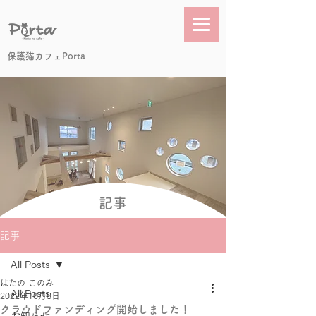
保護猫カフェPorta
記事
記事
All Posts
はたの このみ
All Posts
2022年10月8日
クラウドファンディング開始しました！